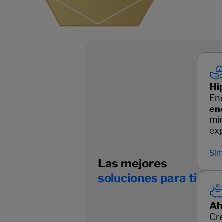
Hi
En
en
mi
ex
Sim
Las mejores
soluciones para ti
Ah
Cr