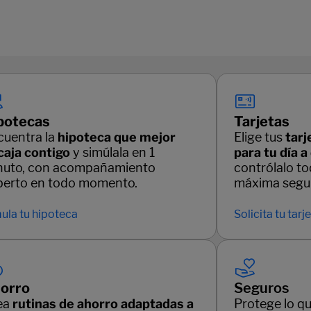
potecas
Tarjetas
cuentra la
hipoteca que mejor
Elige tus
tarj
caja contigo
y simúlala en 1
para tu día a
nuto, con acompañamiento
contrólalo t
perto en todo momento.
máxima segur
ula tu hipoteca
Solicita tu tarj
orro
Seguros
ea
rutinas de ahorro adaptadas a
Protege lo q