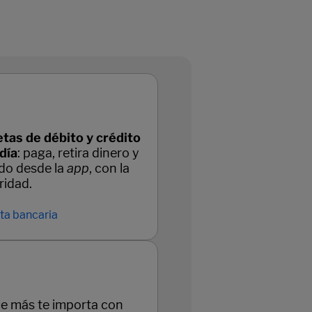
etas de débito y crédito
 día
: paga, retira dinero y
odo desde la
app
, con la
idad.
eta bancaria
ue más te importa con