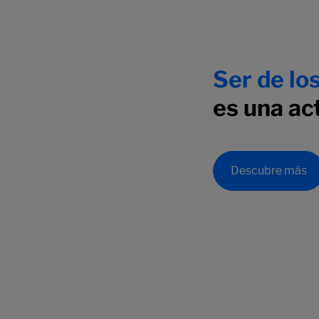
Ser de lo
es una act
Descubre más